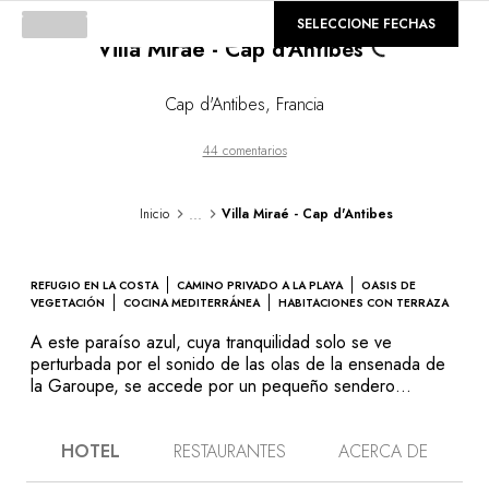
Loading...
©
GALERÍA
SELECCIONE FECHAS
Villa Miraé - Cap d'Antibes
Cap d'Antibes
,
Francia
44 comentarios
...
Inicio
Villa Miraé - Cap d'Antibes
REFUGIO EN LA COSTA
CAMINO PRIVADO A LA PLAYA
OASIS DE
VEGETACIÓN
COCINA MEDITERRÁNEA
HABITACIONES CON TERRAZA
A este paraíso azul, cuya tranquilidad solo se ve
perturbada por el sonido de las olas de la ensenada de
la Garoupe, se accede por un pequeño sendero
privado. En este paisaje único de pinos piñoneros y
rocas ocres, que inspiró a Nicolas de Staël y a Pablo
HOTEL
RESTAURANTES
ACERCA DE
Picasso,una casa grande y hermosa alberga Villa Miraé.
Las habitaciones están decoradas con materiales