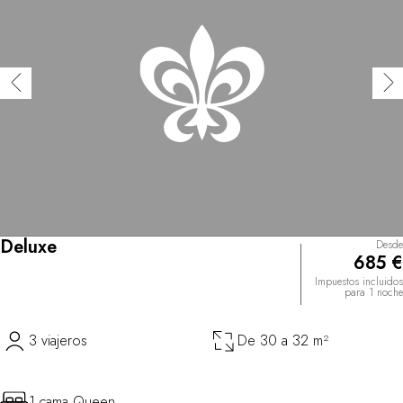
Deluxe
Desde
685 €
Impuestos incluidos
para 1 noche
3 viajeros
De 30 a 32 m²
1 cama Queen