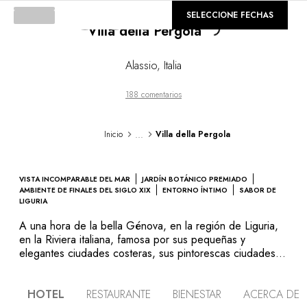
©
GALERÍA
SELECCIONE FECHAS
Villa della Pergola
Alassio
,
Italia
188 comentarios
...
Inicio
Villa della Pergola
VISTA INCOMPARABLE DEL MAR
JARDÍN BOTÁNICO PREMIADO
AMBIENTE DE FINALES DEL SIGLO XIX
ENTORNO ÍNTIMO
SABOR DE
LIGURIA
A una hora de la bella Génova, en la región de Liguria,
en la Riviera italiana, famosa por sus pequeñas y
elegantes ciudades costeras, sus pintorescas ciudades
medievales y sus pueblos pesqueros, Villa della Pergola
cultiva un delicioso y atemporal refinamiento
HOTEL
RESTAURANTE
BIENESTAR
ACERCA DE
arquitectónico. En perfecta armonía con un entorno