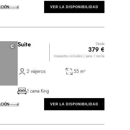
ACIÓN
VER LA DISPONIBILIDAD
Suite
Desde
©
©
379 €
Impuestos incluidos
| para 1 noche
2 viajeros
55 m²
1 cama King
ACIÓN
VER LA DISPONIBILIDAD