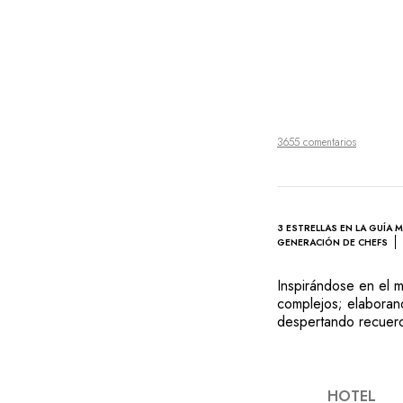
3655 comentarios
3 ESTRELLAS EN LA GUÍA 
GENERACIÓN DE CHEFS
Inspirándose en el 
complejos; elaboran
despertando recuerdo
zanahoria para subl
monocromo, la cocin
platos de esta extra
se esmera en contar,
HOTEL