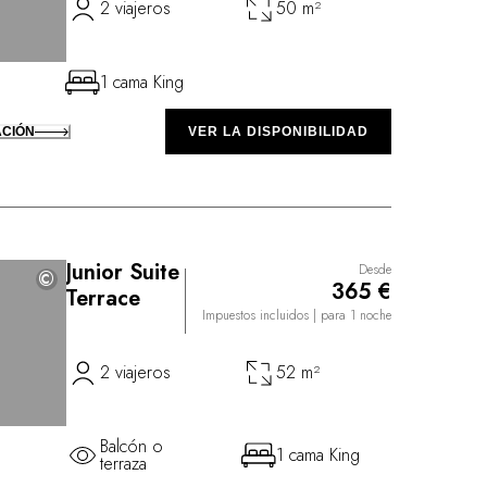
2 viajeros
50 m²
1 cama King
ACIÓN
VER LA DISPONIBILIDAD
Junior Suite
Desde
©
©
365 €
Terrace
Impuestos incluidos
| para 1 noche
2 viajeros
52 m²
Balcón o
1 cama King
terraza