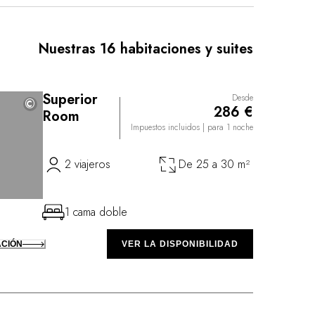
uerza en compartir. El hotel es un lugar refinado,
está rodeado de un delicioso jardín mediterráneo
atación en medio de olivos y rosales.
Nuestras 16 habitaciones y suites
Superior
Desde
©
©
286 €
Room
Impuestos incluidos
| para 1 noche
2 viajeros
De 25 a 30 m²
1 cama doble
ACIÓN
VER LA DISPONIBILIDAD