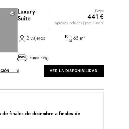
Luxury
Desde
©
©
441 €
Suite
Impuestos incluidos
| para 1 noche
2 viajeros
65 m²
1 cama King
ACIÓN
VER LA DISPONIBILIDAD
de finales de diciembre a finales de