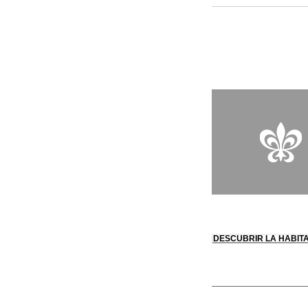
emociones que se esf
moderno y cálido, y 
con un corredor de n
DESCUBRIR LA HABIT