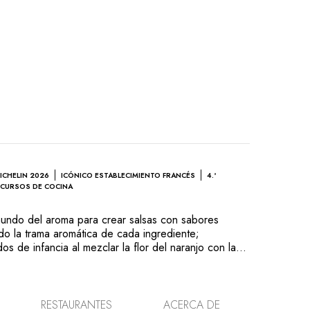
MICHELIN 2026
ICÓNICO ESTABLECIMIENTO FRANCÉS
4.ª
CURSOS DE COCINA
mundo del aroma para crear salsas con sabores
do la trama aromática de cada ingrediente;
s de infancia al mezclar la flor del naranjo con la
imarla; o creando un postre como un cuadro
a de Anne-Sophie Pic revela su sensibilidad. Los
ordinaria chef son auténticas creaciones cuya historia
 expresan sus viajes y encuentros, y transmiten
RESTAURANTES
ACERCA DE