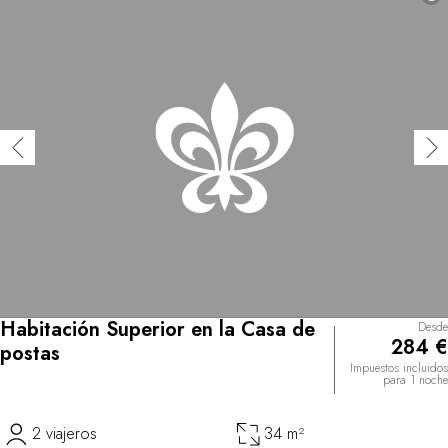
Habitación Superior en la Casa de
Desde
284 €
postas
Impuestos incluidos
para 1 noche
2 viajeros
34 m²