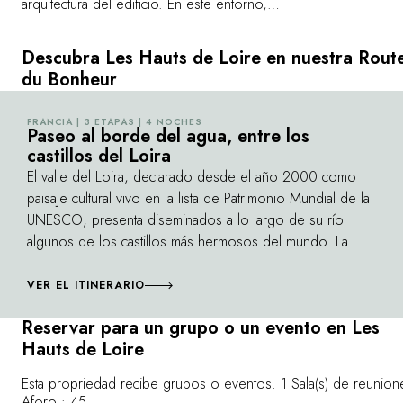
arquitectura del edificio. En este entorno,
de los castill
todo ejerce una fascinación sobre la
por cuatro ala
persona que lo visita por primera vez. El
revelan una gr
Descubra Les Hauts de Loire en nuestra Rout
gigantismo, los encajes de piedra, los
arquitectura de 
du Bonheur
jardines de estilo francés suntuosamente
estatua ecuestr
ejecutados. Francisco I, su constructor, se
indispensable,
FRANCIA | 3 ETAPAS | 4 NOCHES
©
dejó llevar por sus deseos más locos. ¿Hay
Paseo al borde del agua, entre los
escalera atribu
castillos del Loira
algo más bello que el castillo de Chambord?
construcción e
Su escalera de tramo doble es una proeza
El valle del Loira, declarado desde el año 2000 como
tecnicidad. Un
arquitectónica que sorprende por su ingenio
paisaje cultural vivo en la lista de Patrimonio Mundial de la
recorrido por l
y su increíble éxito. Hasta 60 estancias se
UNESCO, presenta diseminados a lo largo de su río
pueden divisar por las terrazas que crean
algunos de los castillos más hermosos del mundo. La
sensación, ante las impresionantes vistas del
región, meca del arte y la historia, se ve magnificada por
dominio nacional de Chambord, de
las siluetas y los detalles de Chambord, Chenonceau,
VER EL ITINERARIO
exuberante vegetación. ¡Uno de los castillos
Cheverny, Azay-le-Rideau y tantos otros castillos. Todo en
Reservar para un grupo o un evento en Les
más hermosos del Loira!
este lugar parece dedicado al refinamiento, desde los
Hauts de Loire
jardines de Villandry hasta la prestigiosa decoración de Le
Cadre Noir. Un viaje tanto en la elegancia como en el
Esta propriedad recibe grupos o eventos. 1 Sala(s) de reunione
tiempo.
Aforo : 45