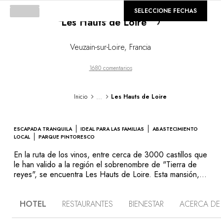
Loading...
©
GALERÍA
SELECCIONE FECHAS
Les Hauts de Loire
Veuzain-sur-Loire
,
Francia
1680 comentarios
...
Inicio
Les Hauts de Loire
ESCAPADA TRANQUILA
IDEAL PARA LAS FAMILIAS
ABASTECIMIENTO
LOCAL
PARQUE PINTORESCO
En la ruta de los vinos, entre cerca de 3000 castillos que
le han valido a la región el sobrenombre de "Tierra de
reyes", se encuentra Les Hauts de Loire. Esta mansión,
antiguo pabellón de caza edificado en 1860, es el
refugio ideal para desconectar en pareja, en familia o
HOTEL
RESTAURANTES
BIENESTAR
ACERCA DE
con amigos, y está a menos de 3 horas de París. Su
elegante fachada cubierta de yedra se alza en medio de