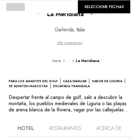
©
GALERÍA
SELECCIONE FECHAS
La Meridiana
Loading...
Garlenda
,
Italia
656 comentarios
...
Inicio
La Meridiana
PARA LOS AMANTES DEL GOLF
CASA FAMILIAR
SABOR DE LIGURIA
SE ADMITEN MASCOTAS
ESCAPADA TRANQUILA
Despertar frente al campo de golf, salir a descubrir la
montaña, los pueblos medievales de Liguria o las playas
de arena blanca de la Riviera, vagar por las callejuelas
empedradas de Alassio, o simplemente broncearse al sol
en la piscina. La Meridiana es un sitio de ensueño para
HOTEL
RESTAURANTES
ACERCA DE
una estancia inolvidable. En la carta, selección de
grandes vinos italianos en el restaurante “Il Rosmarino” y