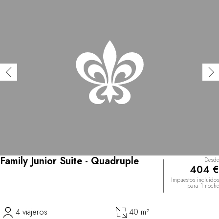
Family Junior Suite - Quadruple
Desde
404 €
Impuestos incluidos
para 1 noche
4 viajeros
40 m²