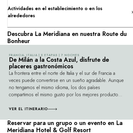
Actividades en el establecimiento o en los
alrededores
Descubra La Meridiana en nuestra Route du
Bonheur
FRANCIA, ITALIA | 5 ETAPAS | 7 NOCHES
©
De Milán a la Costa Azul, disfrute de
placeres gastronómicos
La frontera entre el norte de Italia y el sur de Francia a
veces puede convertirse en un sueño agradable. Aunque
no tengamos el mismo idioma, los dos países
compartimos el mismo gusto por los mejores productos.
De Lombardía a la Costa Azul, los paisajes se dibujan
progresivamente entre viñedos y campos de olivos,
VER EL ITINERARIO
vergeles y huertos. Este viaje es una maravillosa
Reservar para un grupo o un evento en La
degustación, concebida para todos los aficionados a la
Meridiana Hotel & Golf Resort
gastronomía y los hedonistas, amantes de las trufas, de