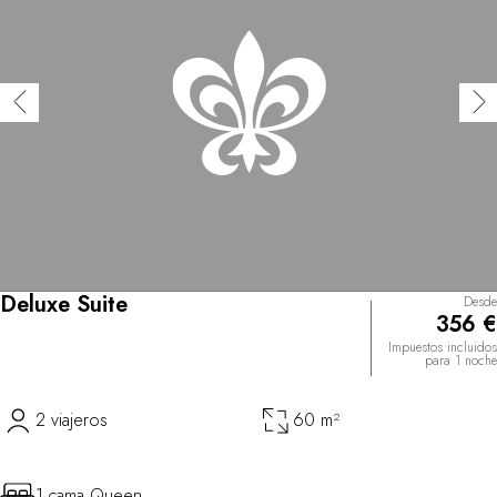
Deluxe Suite
Desde
356 €
Impuestos incluidos
para 1 noche
2 viajeros
60 m²
1 cama Queen