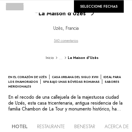
©
Loading...
GALERÍA
SELECCIONE FECHAS
La Maison d'Uzès
Uzès
,
Francia
540 comentarios
...
Inicio
La Maison d'Uzès
EN EL CORAZÓN DE UZÈS
CASA URBANA DEL SIGLO XVIII
IDEAL PARA
LOS ENAMORADOS
SPA BAJO UNAS BÓVEDAS ROMANAS
SABORES
MERIDIONALES
En el recodo de una callejuela de la majestuosa ciudad
de Uzés, esta casa tricentenaria, antigua residencia de la
familia Chambon de La Tour y monumento histórico, ha
recuperado todo su lustre. Tras la fachada magistral, una
escalera monumental del siglo XVII y otra secreta
HOTEL
RESTAURANTE
BIENESTAR
ACERCA DE
conducen a las habitaciones amuebladas al estilo