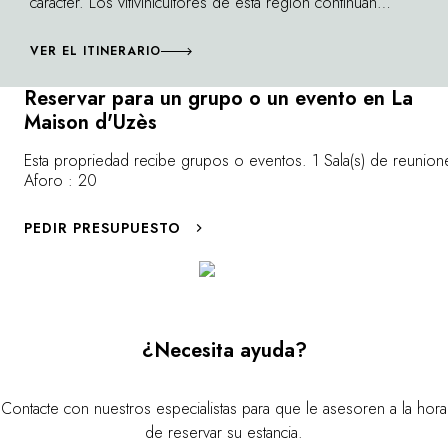
carácter. Los vitivinicultores de esta región continúan
reinventándose, haciendo del mistral un aliado. En cada
parcela, su trabajo es meticuloso y se ve recompensado.
VER EL ITINERARIO
Un ejemplo de ello es la D. O.C. Duché d'Uzès. En
Reservar para un grupo o un evento en La
verano, Aviñón acoge las producciones de estos
Maison d'Uzès
dominios en la fiesta del vino Estivales del Rhône.
Esta propriedad recibe grupos o eventos. 1 Sala(s) de reunione
Aforo : 20
PEDIR PRESUPUESTO
¿Necesita ayuda?
Contacte con nuestros especialistas para que le asesoren a la hora
de reservar su estancia.