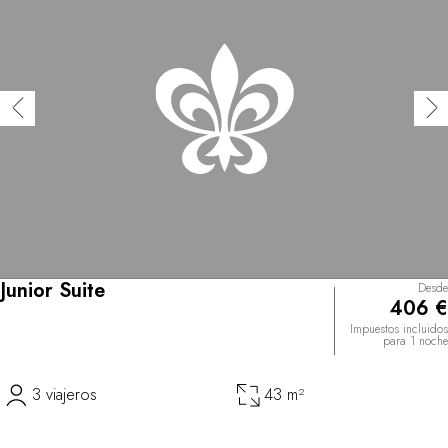
Junior Suite
Desde
406 €
Impuestos incluidos
para 1 noche
3 viajeros
43 m²