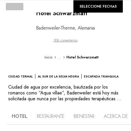
Loading...
©
GALERÍA
SELECCIONE FECHAS
Hotel Schwarzmatt
Badenweiler-Therme
,
Alemania
306 comentarios
...
Inicio
Hotel Schwarzmatt
CIUDAD TERMAL
AL SUR DE LA SELVA NEGRA
ESCAPADA TRANQUILA
Ciudad de agua por excelencia, bautizada por los
romanos como “Aqua villae”, Badenweiler está hoy más
solicitada que nunca por las propiedades terapéuticas de
sus fuentes termales. El hotel Schwarzmatt es famoso por
la excelencia de su cocina, con influencias francesas,
HOTEL
RESTAURANTE
BIENESTAR
ACERCA DE
mediterráneas y regionales. El Spa Sano & Salvo es una
invitación a disfrutar de los excepcionales beneficios del
termalismo: baños de vapor, sauna biológica y finlandesa.