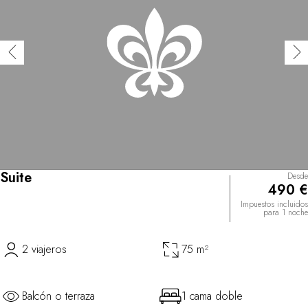
Suite
Desde
490 €
Impuestos incluidos
para 1 noche
2 viajeros
75 m²
Balcón o terraza
1 cama doble