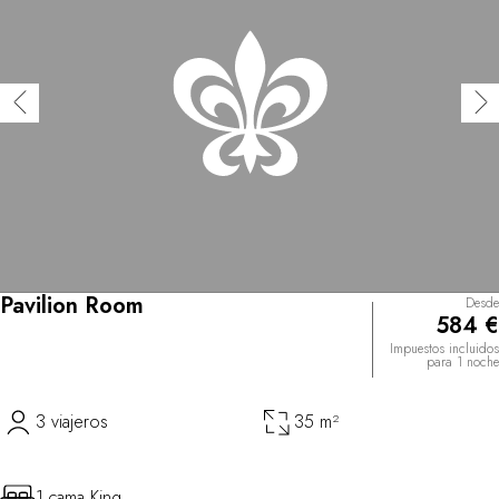
Pavilion Room
Desde
584 €
Impuestos incluidos
para 1 noche
3 viajeros
35 m²
1 cama King