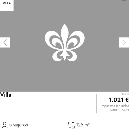
VILLA
Villa
Desde
1.021 €
Impuestos incluidos
para 1 noche
5 viajeros
125 m²