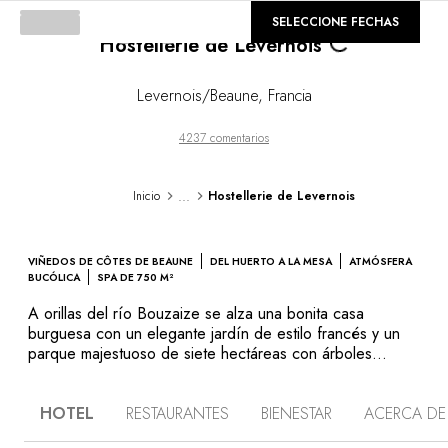
©
GALERÍA
SELECCIONE FECHAS
Loading...
Hostellerie de Levernois
Levernois/Beaune
,
Francia
4237 comentarios
...
Inicio
Hostellerie de Levernois
VIÑEDOS DE CÔTES DE BEAUNE
DEL HUERTO A LA MESA
ATMÓSFERA
BUCÓLICA
SPA DE 750 M²
A orillas del río Bouzaize se alza una bonita casa
burguesa con un elegante jardín de estilo francés y un
parque majestuoso de siete hectáreas con árboles
centenarios. Este establecimiento colmado de encanto
conjuga elegantemente tradición y modernidad en el
HOTEL
RESTAURANTES
BIENESTAR
ACERCA DE
corazón del prestigioso viñedo de la Côte de Beaune.
En el restaurante gastronómico, el chef actualiza la