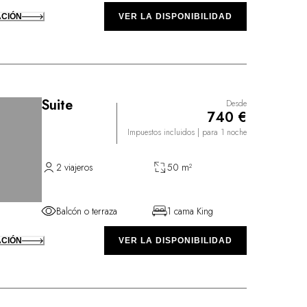
ACIÓN
VER LA DISPONIBILIDAD
Suite
Desde
740 €
Impuestos incluidos
| para 1 noche
2 viajeros
50 m²
Balcón o terraza
1 cama King
ACIÓN
VER LA DISPONIBILIDAD