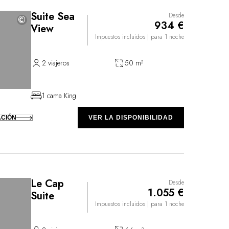
Suite Sea
Desde
©
©
934 €
View
Impuestos incluidos
| para 1 noche
2 viajeros
50 m²
1 cama King
ACIÓN
VER LA DISPONIBILIDAD
Le Cap
Desde
1.055 €
Suite
Impuestos incluidos
| para 1 noche