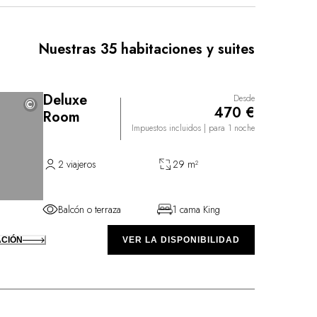
continúa en el restaurante Les Pêcheurs, que se
do un festín para la vista y el paladar, en
o del Esterel. El chef propone una cocina de altos
Nuestras 35 habitaciones y suites
elicada, a partir de alimentos de temporada
uctores locales con los que trabaja.
Deluxe
Desde
©
©
470 €
Room
Impuestos incluidos
| para 1 noche
2 viajeros
29 m²
Balcón o terraza
1 cama King
ACIÓN
VER LA DISPONIBILIDAD