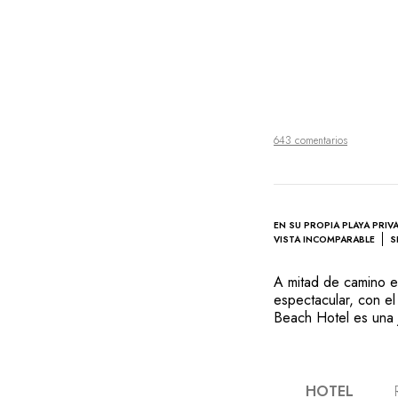
643 comentarios
EN SU PROPIA PLAYA PRIV
VISTA INCOMPARABLE
S
A mitad de camino e
espectacular, con el
Beach Hotel es una 
depuradas casan per
vegetación mediterrá
de arena fina frente a
decoración de las hab
HOTEL