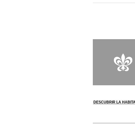
sensorial. La magia 
abre al mar, ofrecien
lontananza: el maciz
vuelos, refinada y d
procedentes de prod
DESCUBRIR LA HABIT