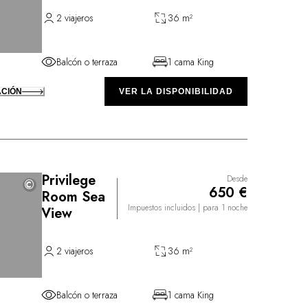
2 viajeros
36 m²
Balcón o terraza
1 cama King
ACIÓN
VER LA DISPONIBILIDAD
Privilege
Desde
©
©
650 €
Room Sea
Impuestos incluidos
| para 1 noche
View
2 viajeros
36 m²
Balcón o terraza
1 cama King