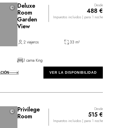
Deluxe
Desde
©
©
488 €
Room
Impuestos incluidos
| para 1 noche
Garden
View
2 viajeros
33 m²
1 cama King
ACIÓN
VER LA DISPONIBILIDAD
Privilege
Desde
©
©
515 €
Room
Impuestos incluidos
| para 1 noche