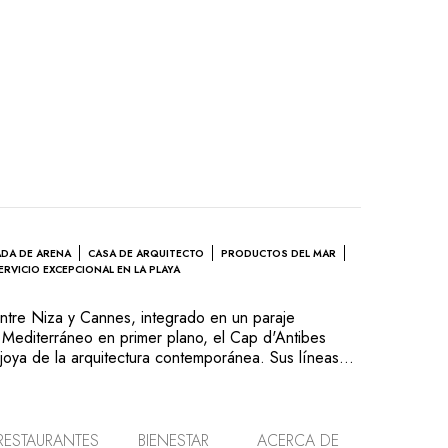
ADA DE ARENA
CASA DE ARQUITECTO
PRODUCTOS DEL MAR
ERVICIO EXCEPCIONAL EN LA PLAYA
ntre Niza y Cannes, integrado en un paraje
 Mediterráneo en primer plano, el Cap d'Antibes
joya de la arquitectura contemporánea. Sus líneas
fectamente con el encanto y la exuberancia de la
nea del jardín, rodeado por el mar, la playa privada
 las Islas de Lérins y la piscina infinita. La original
itaciones y suites invita a sus clientes a un viaje
RESTAURANTES
BIENESTAR
ACERCA DE