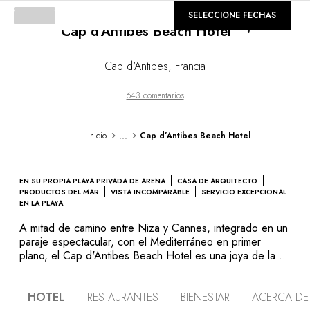
©
GALERÍA
SELECCIONE FECHAS
Cap d’Antibes Beach Hotel
Loading...
Cap d'Antibes
,
Francia
643 comentarios
...
Inicio
Cap d’Antibes Beach Hotel
EN SU PROPIA PLAYA PRIVADA DE ARENA
CASA DE ARQUITECTO
PRODUCTOS DEL MAR
VISTA INCOMPARABLE
SERVICIO EXCEPCIONAL
EN LA PLAYA
A mitad de camino entre Niza y Cannes, integrado en un
paraje espectacular, con el Mediterráneo en primer
plano, el Cap d'Antibes Beach Hotel es una joya de la
arquitectura contemporánea. Sus líneas depuradas casan
perfectamente con el encanto y la exuberancia de la
HOTEL
RESTAURANTES
BIENESTAR
ACERCA DE
vegetación mediterránea del jardín, rodeado por el mar,