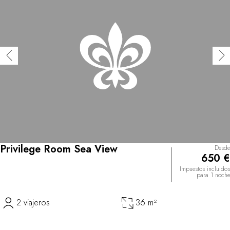
Privilege Room Sea View
Desde
650 €
Impuestos incluidos
para 1 noche
2 viajeros
36 m²