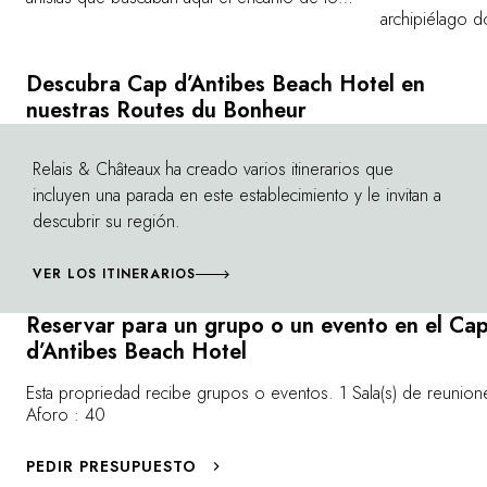
archipiélago d
pueblos de antaño. Al albedrío de las
venir y pasar 
callejuelas, la vieja ciudad se revela al
aguas turquesas
visitante curioso presentando su Fuerte
Descubra Cap d’Antibes Beach Hotel en
isla de Santa M
Cuadrado, su Puerta marina, las murallas y su
nuestras Routes du Bonheur
alberga el fue
puerto Vauban. El alma provenzal también se
hombre de la 
encuentra presente en los mercados de la
Relais & Châteaux ha creado varios itinerarios que
©
encarcelado y
ciudad, donde las frutas y verduras bañadas
incluyen una parada en este establecimiento y le invitan a
nacional de 15
por el sol nos hacen entornar los ojos.
descubrir su región.
senderos, perm
Piérdase por las calles de esta pintoresca
una naturaleza
ciudad, escuche cómo foráneos y locales
VER LOS ITINERARIOS
archipiélago, 
dan rienda suelta a su expresión en las
belleza de la 
terrazas de los cafés, embriáguese con los
Reservar para un grupo o un evento en el Ca
que, en la isl
perfumes de las flores que adornan la
d’Antibes Beach Hotel
elaboran licor
ciudad... ¡Está en La Provenza!
se efectúa des
Esta propriedad recibe grupos o eventos. 1 Sala(s) de reunione
Golfe-Juan.
Aforo : 40
PEDIR PRESUPUESTO