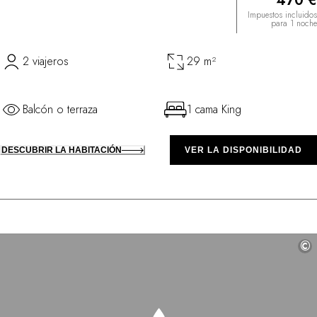
470 €
Impuestos incluidos
para 1 noche
2 viajeros
29 m²
Balcón o terraza
1 cama King
DESCUBRIR LA HABITACIÓN
VER LA DISPONIBILIDAD
©