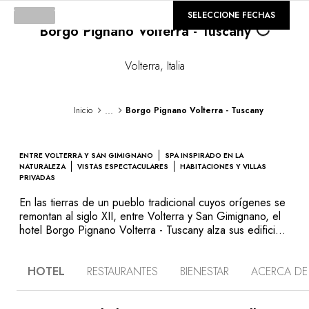
Loading...
©
GALERÍA
SELECCIONE FECHAS
Borgo Pignano Volterra - Tuscany
Volterra
,
Italia
...
Inicio
Borgo Pignano Volterra - Tuscany
ENTRE VOLTERRA Y SAN GIMIGNANO
SPA INSPIRADO EN LA
NATURALEZA
VISTAS ESPECTACULARES
HABITACIONES Y VILLAS
PRIVADAS
En las tierras de un pueblo tradicional cuyos orígenes se
remontan al siglo XII, entre Volterra y San Gimignano, el
hotel Borgo Pignano Volterra - Tuscany alza sus edificios
de piedra rubia en medio de 300 hectáreas de bosque y
jardines privados. Techos abovedados, columnas,
HOTEL
RESTAURANTES
BIENESTAR
ACERCA DE
frescos medievales... La historia está presente en el
hotel y sus habitaciones. Las habitaciones se distribuyen
por el gran edificio principal, ocho villas con piscina