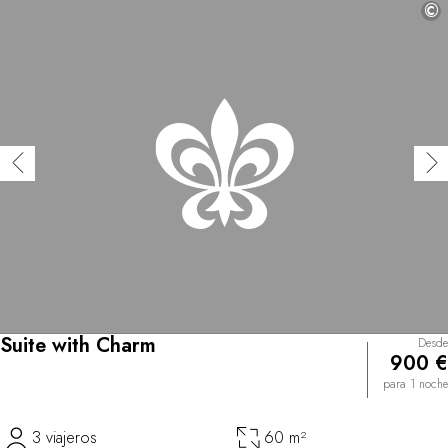
©
Suite with Charm
Desde
900 €
para 1 noche
3 viajeros
60 m²