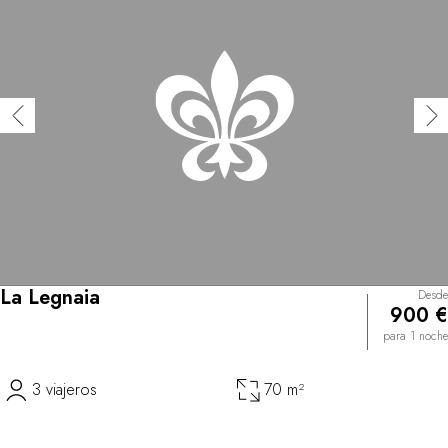
La Legnaia
Desde
900 €
para 1 noche
3 viajeros
70 m²