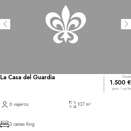
La Casa del Guardia
Desde
1.500 €
para 1 noche
6 viajeros
107 m²
3 camas King