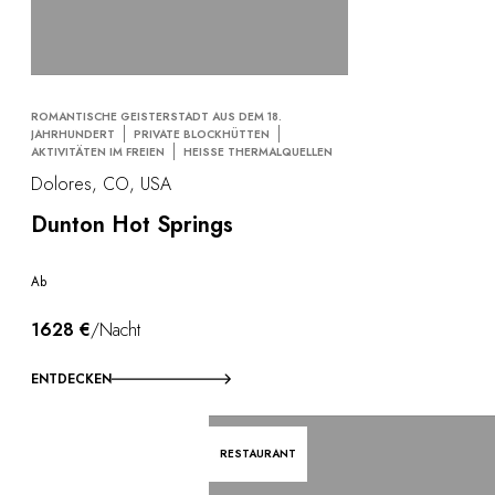
Am Wasser
City Breaks
Leben im Schloss
Önotourismus
ROMANTISCHE GEISTERSTADT AUS DEM 18.
Aktivitäten
JAHRHUNDERT
PRIVATE BLOCKHÜTTEN
All-Inclusive
AKTIVITÄTEN IM FREIEN
HEISSE THERMALQUELLEN
Villen & Luxus-Ferienhäuser
Dolores, CO, USA
Bemerkenswerte Zimmer
Dunton Hot Springs
Feiern
Firmenseminar
Ab
RESTAURANTS
GESCHENKBOXEN
1628 €
/Nacht
Geschenkboxen
Geschenkgutscheine
ENTDECKEN
Firmengeschenke
Ich habe eine geschenkbox
FAQ
RESTAURANT
UNSERE VERPFLICHTUNGEN