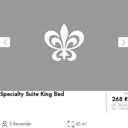
Specialty Suite King Bed
Ab
268 €
inkl. Steuern
für 1 Nacht
3 Reisende
45 m²