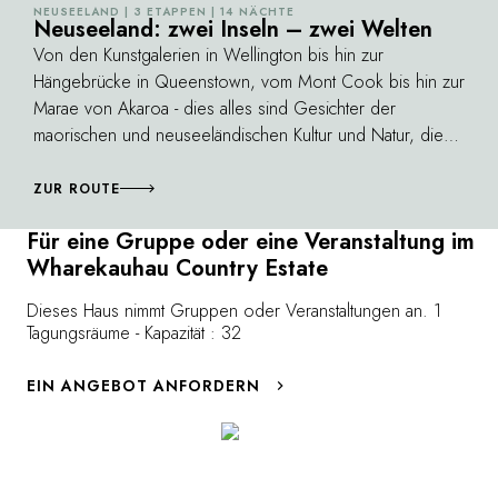
NEUSEELAND | 3 ETAPPEN | 14 NÄCHTE
©
Neuseeland: zwei Inseln – zwei Welten
Von den Kunstgalerien in Wellington bis hin zur
Hängebrücke in Queenstown, vom Mont Cook bis hin zur
Marae von Akaroa - dies alles sind Gesichter der
maorischen und neuseeländischen Kultur und Natur, die
diese Route du Bonheur säumen im „Land der langen
weißen Wolken“ (Aotearoa). Eine Reise zwischen zwei
ZUR ROUTE
Inseln, eine Reise zu zahllosen Schönheiten ...
Für eine Gruppe oder eine Veranstaltung im
Wharekauhau Country Estate
Dieses Haus nimmt Gruppen oder Veranstaltungen an. 1
Tagungsräume - Kapazität : 32
EIN ANGEBOT ANFORDERN