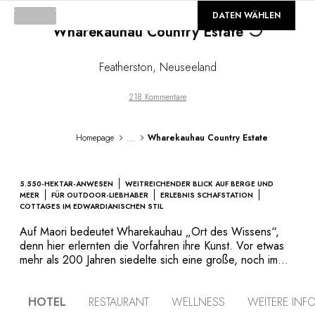
Loading...
©
GALERIE
DATEN WÄHLEN
Wharekauhau Country Estate
Featherston
,
Neuseeland
218 Kommentare
...
Homepage
Wharekauhau Country Estate
5.550-HEKTAR-ANWESEN
WEITREICHENDER BLICK AUF BERGE UND
MEER
FÜR OUTDOOR-LIEBHABER
ERLEBNIS SCHAFSTATION
COTTAGES IM EDWARDIANISCHEN STIL
Auf Maori bedeutet Wharekauhau „Ort des Wissens“,
denn hier erlernten die Vorfahren ihre Kunst. Vor etwas
mehr als 200 Jahren siedelte sich eine große, noch immer
aktive, Schafzucht an dieser Stelle an. Heute kultiviert das
Haus an diesem idyllischen Ort mit Blick auf die Palliser
HOTEL
RESTAURANT
WELLNESS
WEITERE INF
Bay eine raffinierte Lebensart. Die Ausstattung der