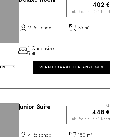
402 €
inkl. Steuern
| für 1 Nacht
2 Reisende
35 m²
1 Queensize-
Bett
KEN
VERFÜGBARKEITEN ANZEIGEN
Junior Suite
Ab
448 €
inkl. Steuern
| für 1 Nacht
4 Reisende
180 m²