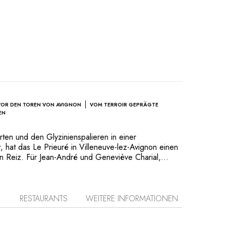
VOR DEN TOREN VON AVIGNON
VOM TERROIR GEPRÄGTE
EN
rten und den Glyzinienspalieren in einer
dt, hat das Le Prieuré in Villeneuve-lez-Avignon einen
 Reiz. Für Jean-André und Geneviève Charial,
ser in Baux-de-Provence gehören, strahlt dieses
or allem Ruhe aus. In den Zimmern und Suiten
derne und das ursprüngliche Erbe. Die Karte
onders die Schätze der Region mit Gerichten wie
RESTAURANTS
WEITERE INFORMATIONEN
 mit Gariguette-Erdbeeren aus Nîmes oder gebratenen
on Costières mit Salbei. Die Küche der Prieuré