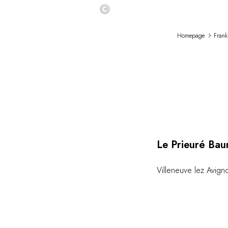
©
Homepage
Frank
Le Prieuré Bau
Villeneuve lez Avign