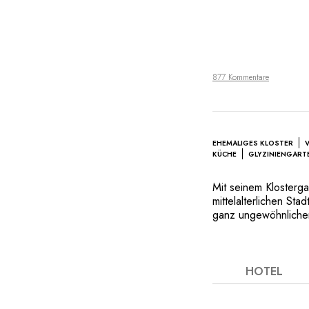
877 Kommentare
EHEMALIGES KLOSTER
KÜCHE
GLYZINIENGART
Mit seinem Klosterga
mittelalterlichen Sta
ganz ungewöhnlichen
denen auch zwei Häu
ehemalige Kloster v
mischen sich das Mo
zelebriert ganz bes
HOTEL
Foie gras, serviert
Tauben aus der Regi