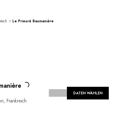
reich
Le Prieuré Baumanière
Loading...
manière
DATEN WÄHLEN
on
,
Frankreich