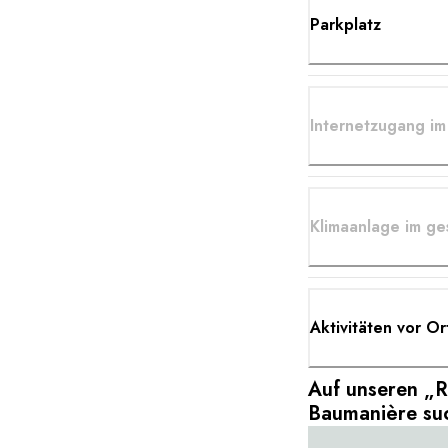
Parkplatz
Internetzugang i
Klimaanlage im g
Aktivitäten vor O
Auf unseren „R
Baumanière su