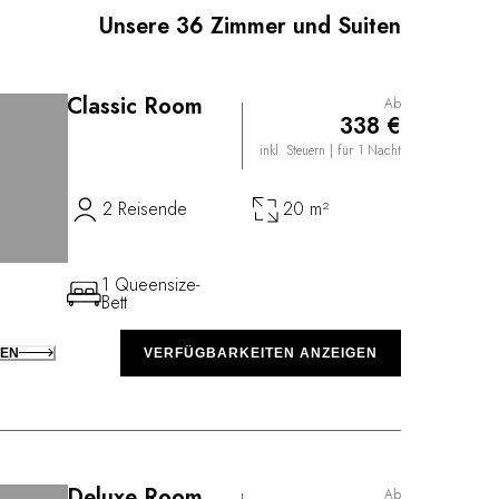
en in einem Ambiente, das den Sinnen schmeichelt.
Unsere 36 Zimmer und Suiten
Classic Room
Ab
338 €
inkl. Steuern
| für 1 Nacht
2 Reisende
20 m²
1 Queensize-
Bett
KEN
VERFÜGBARKEITEN ANZEIGEN
Deluxe Room
Ab