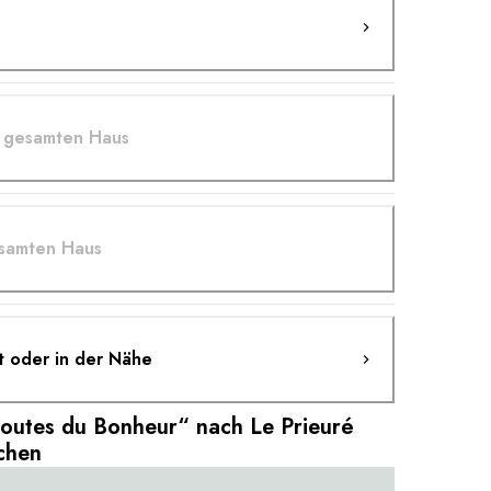
m gesamten Haus
esamten Haus
rt oder in der Nähe
outes du Bonheur“ nach Le Prieuré
chen