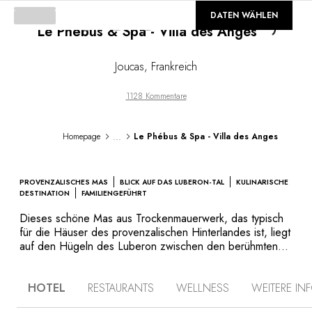
©
GALERIE
DATEN WÄHLEN
Le Phébus & Spa - Villa des Anges
Loading...
Joucas
,
Frankreich
1128 Kommentare
...
Homepage
Le Phébus & Spa - Villa des Anges
PROVENZALISCHES MAS
BLICK AUF DAS LUBERON-TAL
KULINARISCHE
DESTINATION
FAMILIENGEFÜHRT
Dieses schöne Mas aus Trockenmauerwerk, das typisch
für die Häuser des provenzalischen Hinterlandes ist, liegt
auf den Hügeln des Luberon zwischen den berühmten
hochgelegenen Dörfern Gordes und Roussillon. Das
Phébus & Spa - Villa des Anges befindet sich an einem
HOTEL
RESTAURANTS
WELLNESS
WEITERE I
historischen Ort, dessen Überreste auf die Ritter des
Malteserordens zurückgehen. Das strahlende Hellgelb