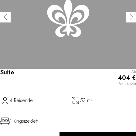
Suite
Ab
404 €
für 1 Nacht
4 Reisende
53 m²
1 Kingsize-Bett