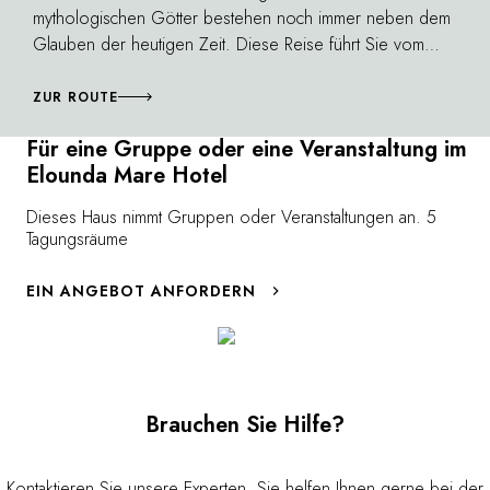
mythologischen Götter bestehen noch immer neben dem
Glauben der heutigen Zeit. Diese Reise führt Sie vom
Berg Athos bis zum Palast des Königs Minos. Eine Reise,
die gleichzeitig archäologisch, touristisch, kulturell und
ZUR ROUTE
spirituell ist. Ob in Thessaloniki, auf der atemberaubenden
Für eine Gruppe oder eine Veranstaltung im
Insel Mykonos oder auf der großen Insel Kreta, diese
Elounda Mare Hotel
Reise macht Lust darauf, die Verse der Odyssee auf dem
kristallklaren Wasser der ägäis (erneut) zu lesen.
Dieses Haus nimmt Gruppen oder Veranstaltungen an. 5
Tagungsräume
EIN ANGEBOT ANFORDERN
Brauchen Sie Hilfe?
Kontaktieren Sie unsere Experten. Sie helfen Ihnen gerne bei der