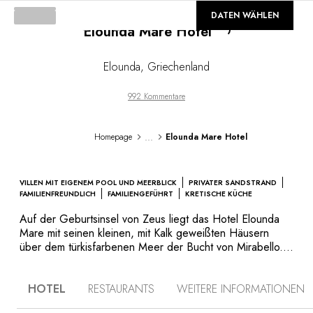
Loading...
©
GALERIE
DATEN WÄHLEN
Elounda Mare Hotel
Elounda
,
Griechenland
992 Kommentare
...
Homepage
Elounda Mare Hotel
VILLEN MIT EIGENEM POOL UND MEERBLICK
PRIVATER SANDSTRAND
FAMILIENFREUNDLICH
FAMILIENGEFÜHRT
KRETISCHE KÜCHE
Auf der Geburtsinsel von Zeus liegt das Hotel Elounda
Mare mit seinen kleinen, mit Kalk geweißten Häusern
über dem türkisfarbenen Meer der Bucht von Mirabello.
Eine himmlische Atmosphäre erfüllt dieses Ensemble mit
dem weitläufigen Park und seinen betörenden Essenzen.
HOTEL
RESTAURANTS
WEITERE INFORMATIONEN
In den geräumigen und gemütlichen Zimmern sowie in
den Bungalows, alle anders, aber alle mit eigenem Pool,