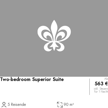
Two-bedroom Superior Suite
Ab
563 €
inkl. Steuern
für 1 Nacht
5 Reisende
90 m²