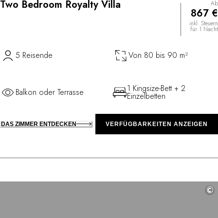
Two Bedroom Royalty Villa
Ab
867 €
inkl. Steuern
für 1 Nacht
5 Reisende
Von 80 bis 90 m²
1 Kingsize-Bett + 2
Balkon oder Terrasse
Einzelbetten
DAS ZIMMER ENTDECKEN
VERFÜGBARKEITEN ANZEIGEN
©