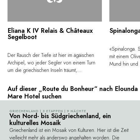
Eliana K IV Relais & Châteaux
Spinalong
Segelboot
«Spinalonga. S
Der Rausch der Tiefe ist hier im ägäischen
mit einem Oli
Archipel, wo jeder Segler von einem Turn
Mund hin und h
um die griechischen Inseln träumt,
direkt vor ihne
nachzuempfinden. Genieße ein einzigartiges
großen venezi
Erlebnis mit unserem einmaligen Bermuda-
näherte [...]. 
Auf dieser „Route du Bonheur“ nach Elounda
Ketch Segelboot Eliana K IV. Es wurde von
dem Geschicht
Mare Hotel suchen
Steve Bazell entworfen und von Southampton
wo echte Mens
Yacht Services Ltd 1982 gebaut.
Sagengestalten"
GRIECHENLAND | 3 ETAPPEN | 9 NÄCHTE
©
Von Nord- bis Südgriechenland, ein
Bestseller «In
kulturelles Mosaik
Griechenland ist ein Mosaik von Kulturen. Hier ist die Zeit
vielleicht mehr als anderswo angehalten worden. Die