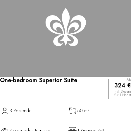
One-bedroom Superior Suite
Ab
324 €
inkl. Steuern
für 1 Nacht
3 Reisende
50 m²
Balkon oder Terrasse
1 Kingsize-Bett