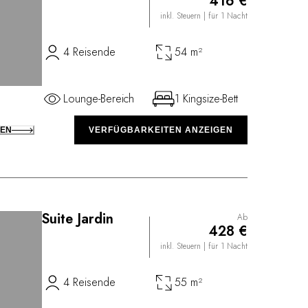
416 €
inkl. Steuern
| für 1 Nacht
4 Reisende
54 m²
Lounge-Bereich
1 Kingsize-Bett
KEN
VERFÜGBARKEITEN ANZEIGEN
Suite Jardin
Ab
428 €
inkl. Steuern
| für 1 Nacht
4 Reisende
55 m²