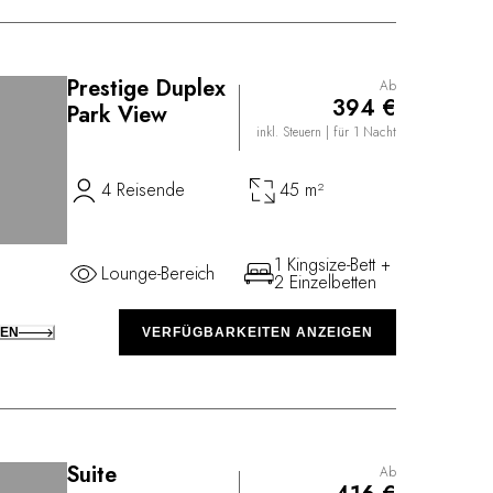
Prestige Duplex
Ab
394 €
Park View
inkl. Steuern
| für 1 Nacht
4 Reisende
45 m²
1 Kingsize-Bett +
Lounge-Bereich
2 Einzelbetten
KEN
VERFÜGBARKEITEN ANZEIGEN
Suite
Ab