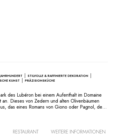
 JAHRHUNDERT
STILVOLLE & RAFFINIERTE DEKORATION
ISCHE KUNST
PRÄZISIONSKÜCHE
park des Lubéron bei einem Aufenthalt im Domaine
eit an. Dieses von Zedern und alten Olivenbäumen
s, das eines Romans von Giono oder Pagnol, der
Faszination der ländlichen Provence beschwört,
en perfekten Rahmen für französische Lebensart dar.
s Hauses, die auf elegante Weise Epochen und
 wirkt wie ein Familiendomizil voller Erinnerungen,
RESTAURANT
WEITERE INFORMATIONEN