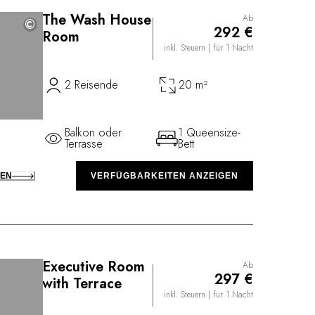
The Wash House
Ab
©
©
292 €
Room
inkl. Steuern
| für 1 Nacht
2 Reisende
20 m²
Balkon oder
1 Queensize-
Terrasse
Bett
KEN
VERFÜGBARKEITEN ANZEIGEN
Executive Room
Ab
297 €
with Terrace
inkl. Steuern
| für 1 Nacht