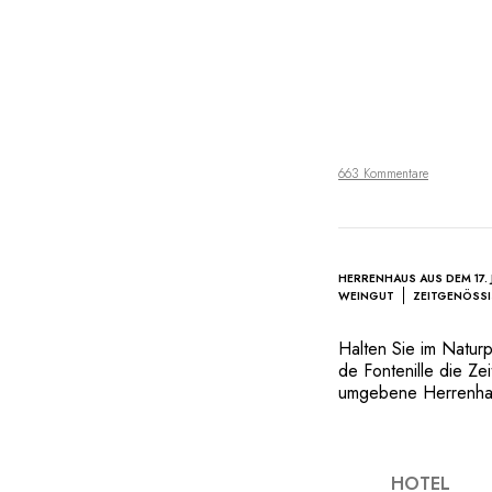
663 Kommentare
HERRENHAUS AUS DEM 17.
WEINGUT
ZEITGENÖSS
Halten Sie im Natur
de Fontenille die Z
umgebene Herrenhau
den Zauber und die 
würdig ist, stellt d
Die Ausstattung de
Know-how kombiniert,
HOTEL