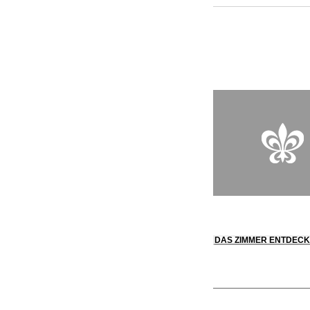
aber auch wie ein Z
Weinkeller befindet
Suiten mit Parkblick 
Waschhauses, das in
wurde. Das Le Cham
Michel Marini, sowie
Öffentlichkeit geöf
bei.
DAS ZIMMER ENTDEC