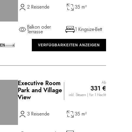
2 Reisende
35 m²
Balkon oder
1 Kingsize-Bett
Terrasse
KEN
VERFÜGBARKEITEN ANZEIGEN
Executive Room
Ab
331 €
Park and Village
inkl. Steuern
| für 1 Nacht
View
3 Reisende
35 m²