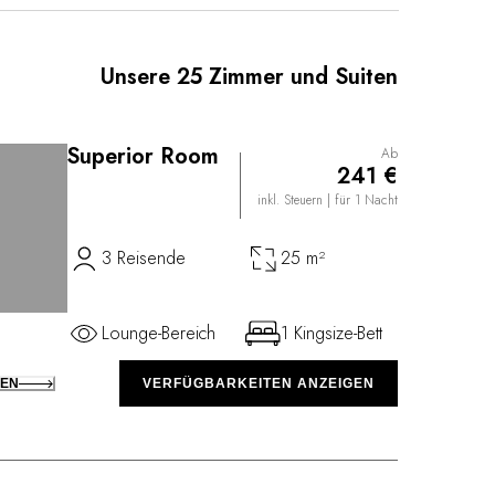
entrum für moderne Kunst, das sich im ehemaligen
, – und dessen Originalwerke die 19 Zimmer und
zieren, einschließlich eines ehemaligen
Unsere 25 Zimmer und Suiten
 ein kleines romantisches Refugium verwandelt
p des Lunes, das Sternerestaurant von Küchenchef
 ein Spa, ein alter Weinberg und ein für die
fneter Küchengarten tragen zum Zauber des Ortes
Superior Room
Ab
241 €
inkl. Steuern
| für 1 Nacht
3 Reisende
25 m²
Lounge-Bereich
1 Kingsize-Bett
KEN
VERFÜGBARKEITEN ANZEIGEN