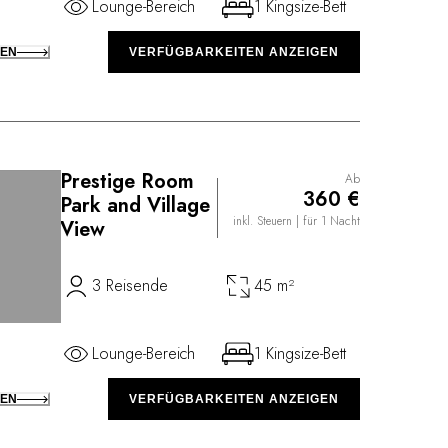
Lounge-Bereich
1 Kingsize-Bett
KEN
VERFÜGBARKEITEN ANZEIGEN
Prestige Room
Ab
360 €
Park and Village
inkl. Steuern
| für 1 Nacht
View
3 Reisende
45 m²
Lounge-Bereich
1 Kingsize-Bett
KEN
VERFÜGBARKEITEN ANZEIGEN