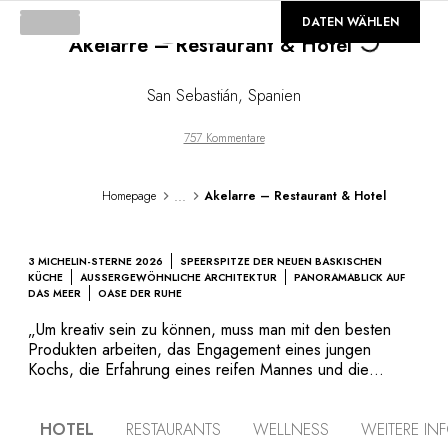
Loading..
©
GALERIE
DATEN WÄHLEN
Akelarre – Restaurant & Hotel
San Sebastián
,
Spanien
757 Kommentare
...
Homepage
Akelarre – Restaurant & Hotel
3 MICHELIN-STERNE 2026
SPEERSPITZE DER NEUEN BASKISCHEN
KÜCHE
AUSSERGEWÖHNLICHE ARCHITEKTUR
PANORAMABLICK AUF
DAS MEER
OASE DER RUHE
„Um kreativ sein zu können, muss man mit den besten
Produkten arbeiten, das Engagement eines jungen
Kochs, die Erfahrung eines reifen Mannes und die
Weisheit des Alters haben.“ Die Persönlichkeit von Chef
Pedro Subijana, sein ständiges Streben nach dem
HOTEL
RESTAURANTS
WELLNESS
WEITERE I
Besseren und seine Suche nach dem Innovativen, haben